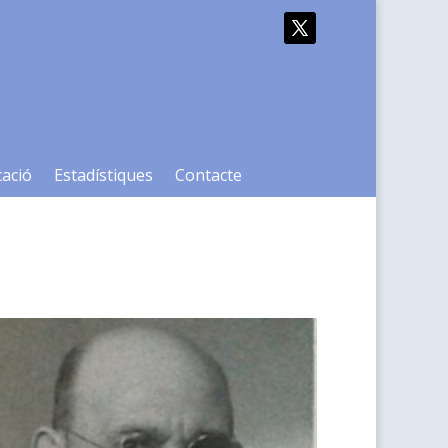
cació
Estadístiques
Contacte