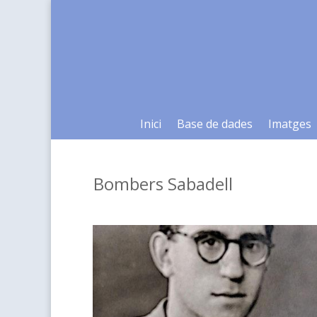
Inici
Base de dades
Imatges
Bombers Sabadell