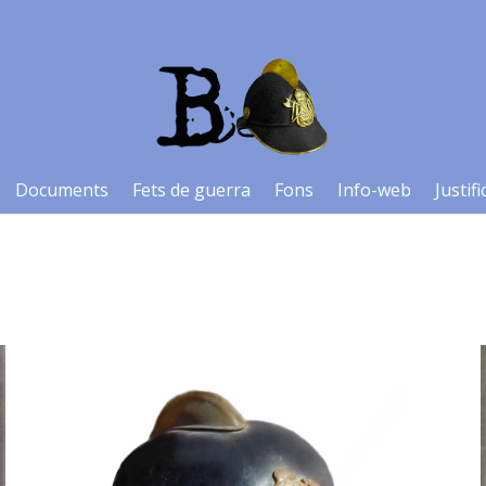
Documents
Fets de guerra
Fons
Info-web
Justifi