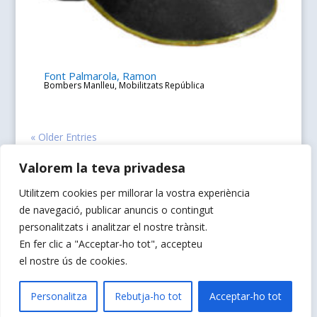
Font Palmarola, Ramon
Bombers Manlleu
,
Mobilitzats República
« Older Entries
Valorem la teva privadesa
Utilitzem cookies per millorar la vostra experiència
de navegació, publicar anuncis o contingut
Web dissenyada per La Natural Coopmunicació
personalitzats i analitzar el nostre trànsit.
En fer clic a "Acceptar-ho tot", accepteu
el nostre ús de cookies.
Política de Privacitat
Personalitza
Rebutja-ho tot
Acceptar-ho tot
Contacte