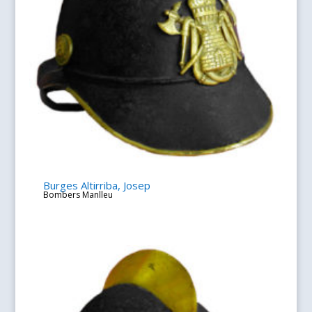
Burges Altirriba, Josep
Bombers Manlleu