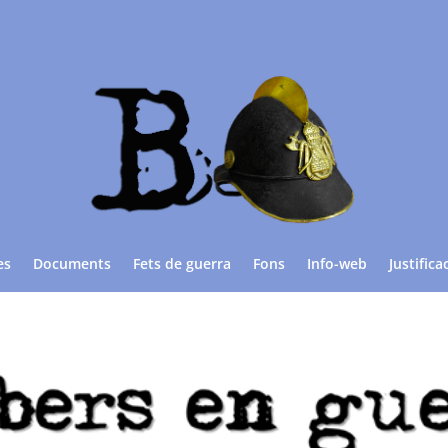
es
Documents
Fets de guerra
Fons
Info-web
Justifica