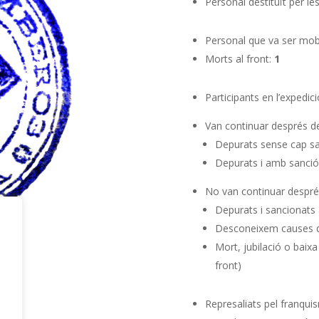
Personal destituït per le
Personal que va ser mobil
Morts al front:
1
Participants en l’expedic
Van continuar després de
Depurats sense cap s
Depurats i amb sanció
No van continuar despré
Depurats i sancionats 
Desconeixem causes d
Mort, jubilació o baixa
front)
Represaliats pel franqui