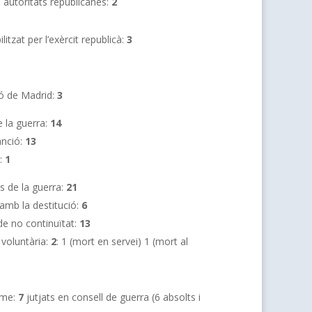
s autoritats republicanes:
2
itzat per l’exèrcit republicà:
3
ió de Madrid:
3
 la guerra:
14
anció:
13
:
1
s de la guerra:
21
amb la destitució:
6
e no continuïtat:
13
 voluntària:
2
: 1 (mort en servei) 1 (mort al
sme:
7
jutjats en consell de guerra (6 absolts i