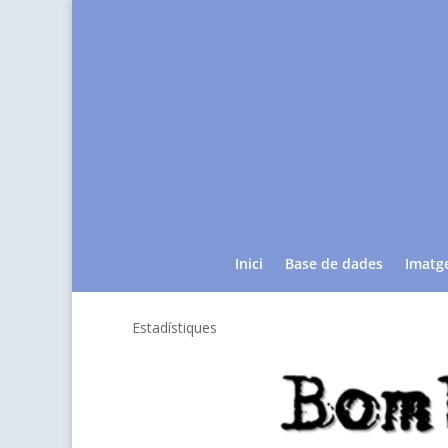
Inici
Base de dades
Imatg
Estadístiques