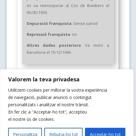
es va reincorporar al Cos de Bombers el
05/05/1939.
Depuració franquista
: Sense sanció
Repressió franquista
: no
Altres dades posteriors
: Va morir a
Barcelona el 15/12/1946
Valorem la teva privadesa
Utilitzem cookies per millorar la vostra experiència
de navegació, publicar anuncis o contingut
Web dissenyada per La Natural Coopmunicació
personalitzats i analitzar el nostre trànsit.
En fer clic a "Acceptar-ho tot", accepteu
el nostre ús de cookies.
Política de Privacitat
Personalitza
Rebutja-ho tot
Acceptar-ho tot