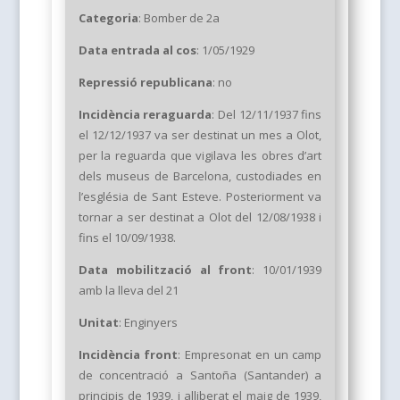
Categoria
: Bomber de 2a
Data entrada al cos
: 1/05/1929
Repressió republicana
: no
Incidència reraguarda
: Del 12/11/1937 fins
el 12/12/1937 va ser destinat un mes a Olot,
per la reguarda que vigilava les obres d’art
dels museus de Barcelona, custodiades en
l’església de Sant Esteve. Posteriorment va
tornar a ser destinat a Olot d
el 12/08/1938 i
fins el 10/09/1938.
Data mobilització
al front
: 10/01/1939
amb la lleva del 21
Unitat
: Enginyers
Incidència front
: Empresonat en un camp
de concentració a Santoña (Santander) a
principis de 1939, i alliberat el maig de 1939,